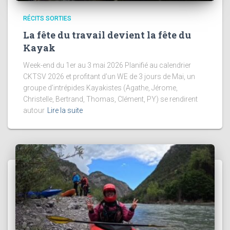
RÉCITS SORTIES
La fête du travail devient la fête du
Kayak
Week-end du 1er au 3 mai 2026 Planifié au calendrier
CKTSV 2026 et profitant d’un WE de 3 jours de Mai, un
groupe d’intrépides Kayakistes (Agathe, Jérome,
Christelle, Bertrand, Thomas, Clément, PY) se rendirent
autour
Lire la suite