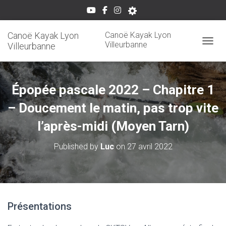
Canoë Kayak Lyon
Canoë Kayak Lyon
Villeurbanne
Villeurbanne
OUVRI
Épopée pascale 2022 – Chapitre 1
– Doucement le matin, pas trop vite
l’après-midi (Moyen Tarn)
Published by
Luc
on
27 avril 2022
Présentations