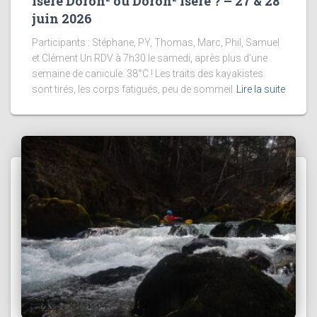
Isère Doron² ou Doron² Isère ? – 27 & 28
juin 2026
Participants : Stéphane, PY, Thomas, Marc, Phil, Samuel
et Clément Un RDV à 7h30 le samedi, après plus d’une
semaine de canicule. 38°C ! Les traits des kayakistes
sont tirés, les corps fatigués, peu de sommeil
Lire la suite