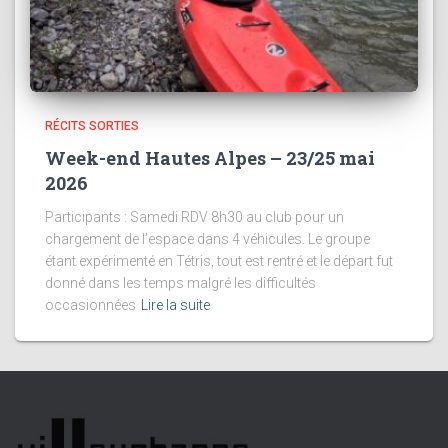
RÉCITS SORTIES
Week-end Hautes Alpes – 23/25 mai
2026
Participants : Samedi RDV 8h30 au club pour un
chargement de l’espace dans 4 véhicules. Le groupe
étant expérimenté en Tétris, tout est rentré et le départ fut
donné dans les temps malgré les difficultés
occasionnées
Lire la suite