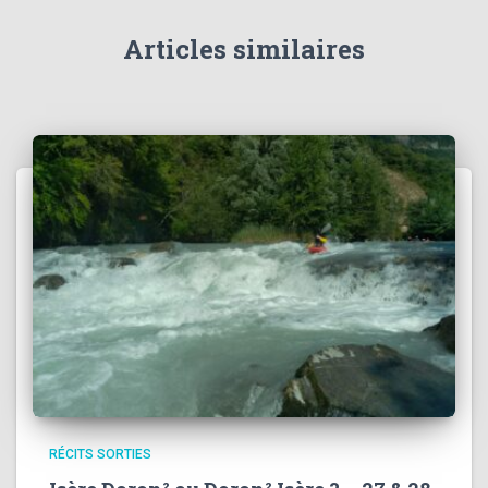
s
Articles similaires
RÉCITS SORTIES