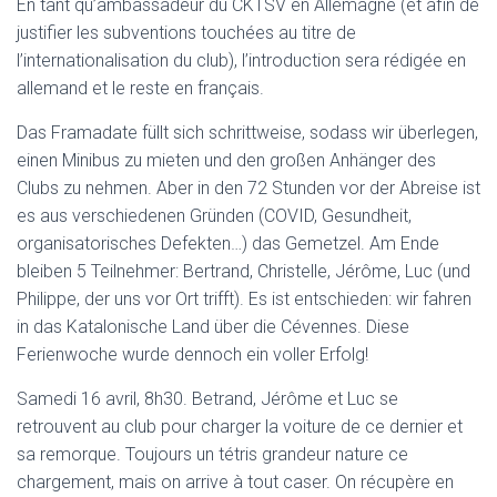
En tant qu’ambassadeur du CKTSV en Allemagne (et afin de
justifier les subventions touchées au titre de
l’internationalisation du club), l’introduction sera rédigée en
allemand et le reste en français.
Das Framadate füllt sich schrittweise, sodass wir überlegen,
einen Minibus zu mieten und den großen Anhänger des
Clubs zu nehmen. Aber in den 72 Stunden vor der Abreise ist
es aus verschiedenen Gründen (COVID, Gesundheit,
organisatorisches Defekten…) das Gemetzel. Am Ende
bleiben 5 Teilnehmer: Bertrand, Christelle, Jérôme, Luc (und
Philippe, der uns vor Ort trifft). Es ist entschieden: wir fahren
in das Katalonische Land über die Cévennes. Diese
Ferienwoche wurde dennoch ein voller Erfolg!
Samedi 16 avril, 8h30. Betrand, Jérôme et Luc se
retrouvent au club pour charger la voiture de ce dernier et
sa remorque. Toujours un tétris grandeur nature ce
chargement, mais on arrive à tout caser. On récupère en