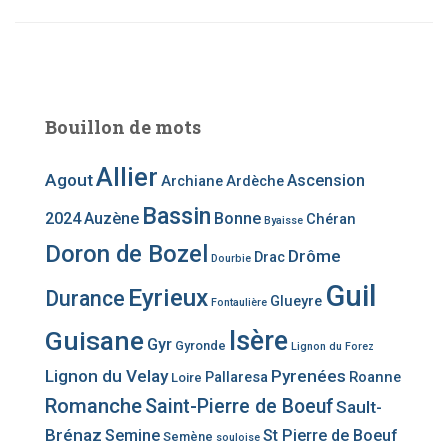
Bouillon de mots
Allier
Agout
Ascension
Archiane
Ardèche
Bassin
2024
Auzène
Bonne
Chéran
Byaisse
Doron de Bozel
Drôme
Drac
Dourbie
Guil
Eyrieux
Durance
Glueyre
Fontaulière
Guisane
Isère
Gyr
Gyronde
Lignon du Forez
Lignon du Velay
Pyrenées
Pallaresa
Roanne
Loire
Romanche
Saint-Pierre de Boeuf
Sault-
Brénaz
Semine
St Pierre de Boeuf
Semène
souloise