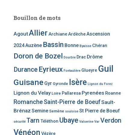
Bouillon de mots
Allier
Agout
Ascension
Archiane
Ardèche
Bassin
2024
Auzène
Bonne
Chéran
Byaisse
Doron de Bozel
Drôme
Drac
Dourbie
Guil
Eyrieux
Durance
Glueyre
Fontaulière
Guisane
Isère
Gyr
Gyronde
Lignon du Forez
Lignon du Velay
Pyrenées
Pallaresa
Roanne
Loire
Romanche
Saint-Pierre de Boeuf
Sault-
Brénaz
Semine
St Pierre de Boeuf
Semène
souloise
Ubaye
Tarn
Verdon
Téléthon
sécurité
Valserine
Var
Vénéon
Vézère