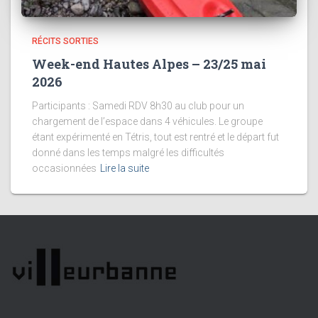
RÉCITS SORTIES
Week-end Hautes Alpes – 23/25 mai
2026
Participants : Samedi RDV 8h30 au club pour un
chargement de l’espace dans 4 véhicules. Le groupe
étant expérimenté en Tétris, tout est rentré et le départ fut
donné dans les temps malgré les difficultés
occasionnées
Lire la suite