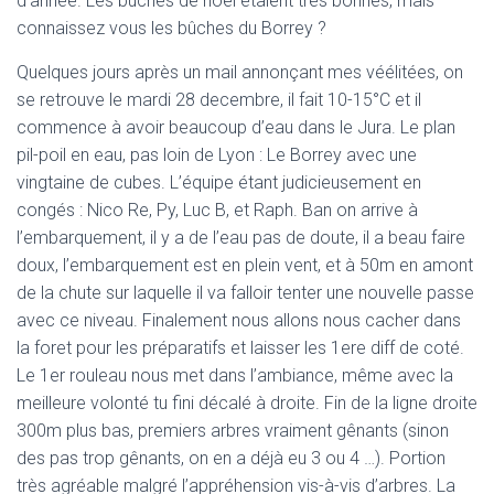
d’année. Les bûches de noël étaient très bonnes, mais
connaissez vous les bûches du Borrey ?
Quelques jours après un mail annonçant mes véélitées, on
se retrouve le mardi 28 decembre, il fait 10-15°C et il
commence à avoir beaucoup d’eau dans le Jura. Le plan
pil-poil en eau, pas loin de Lyon : Le Borrey avec une
vingtaine de cubes. L’équipe étant judicieusement en
congés : Nico Re, Py, Luc B, et Raph. Ban on arrive à
l’embarquement, il y a de l’eau pas de doute, il a beau faire
doux, l’embarquement est en plein vent, et à 50m en amont
de la chute sur laquelle il va falloir tenter une nouvelle passe
avec ce niveau. Finalement nous allons nous cacher dans
la foret pour les préparatifs et laisser les 1ere diff de coté.
Le 1er rouleau nous met dans l’ambiance, même avec la
meilleure volonté tu fini décalé à droite. Fin de la ligne droite
300m plus bas, premiers arbres vraiment gênants (sinon
des pas trop gênants, on en a déjà eu 3 ou 4 …). Portion
très agréable malgré l’appréhension vis-à-vis d’arbres. La