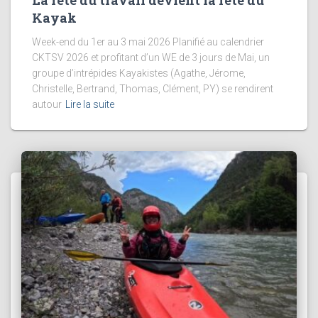
La fête du travail devient la fête du
Kayak
Week-end du 1er au 3 mai 2026 Planifié au calendrier
CKTSV 2026 et profitant d’un WE de 3 jours de Mai, un
groupe d’intrépides Kayakistes (Agathe, Jérome,
Christelle, Bertrand, Thomas, Clément, PY) se rendirent
autour
Lire la suite