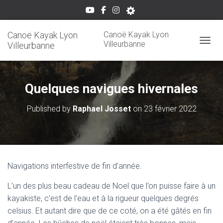
Canoë Kayak Lyon
Canoë Kayak Lyon
Villeurbanne
Villeurbanne
OUVRI
Quelques navigues hivernales
Published by
Raphael Josset
on
23 février 2022
Navigations interfestive de fin d’année.
L’un des plus beau cadeau de Noel que l’on puisse faire à un
kayakiste, c’est de l’eau et à la rigueur quelques degrés
celsius. Et autant dire que de ce coté, on a été gâtés en fin