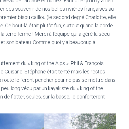
iveau de l’arcade et du nez. Faut dire qu’il n’y a rien
r des souvenir de nos belles rivières françaises au
remier bisou caillou (le second degré Charlotte, elle
. Ce bout-là était plutôt fun, surtout quand la corde
la terre ferme ! Merci à l’équipe qui a géré la sécu
 et son bateau. Comme quoi y’a beaucoup à
fement du « king of the Alps ». Phil & François
e Guisane. Stéphane était tenté mais les restes
la route le feront pencher pour ne pas se mettre dans
 peu long vécu par un kayakiste du « king of the
n de flotter, seules, sur la basse, le conforteront