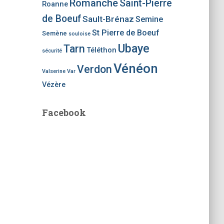
Romanche
Saint-Pierre
Roanne
de Boeuf
Sault-Brénaz
Semine
St Pierre de Boeuf
Semène
souloise
Ubaye
Tarn
Téléthon
sécurité
Vénéon
Verdon
Valserine
Var
Vézère
Facebook