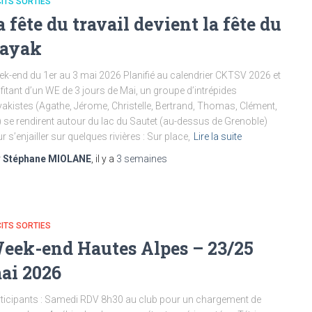
ITS SORTIES
a fête du travail devient la fête du
ayak
k-end du 1er au 3 mai 2026 Planifié au calendrier CKTSV 2026 et
fitant d’un WE de 3 jours de Mai, un groupe d’intrépides
akistes (Agathe, Jérome, Christelle, Bertrand, Thomas, Clément,
 se rendirent autour du lac du Sautet (au-dessus de Grenoble)
r s’enjailler sur quelques rivières : Sur place,
Lire la suite
r
Stéphane MIOLANE
, il y a
3 semaines
ITS SORTIES
eek-end Hautes Alpes – 23/25
ai 2026
ticipants : Samedi RDV 8h30 au club pour un chargement de