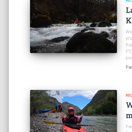
RÉC
L
K
Wee
pro
Kay
PY)
pou
Pa
RÉC
W
m
Par