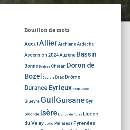
Bouillon de mots
Allier
Agout
Archiane
Ardèche
Bassin
Ascension 2024
Auzène
Doron de
Bonne
Chéran
Byaisse
Bozel
Drôme
Drac
Dourbie
Eyrieux
Durance
Fontaulière
Guil
Guisane
Gyr
Glueyre
Isère
Lignon
Gyronde
Lignon du Forez
du Velay
Pyrenées
Pallaresa
Loire