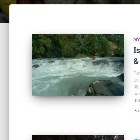
RÉC
I
&
Par
Un 
38°
som
d’ê
Pa