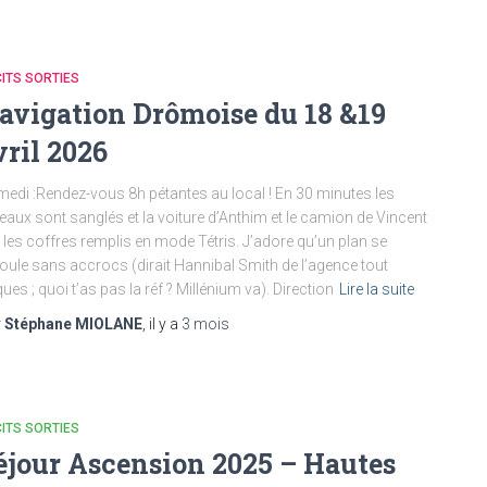
ITS SORTIES
avigation Drômoise du 18 &19
vril 2026
edi :Rendez-vous 8h pétantes au local ! En 30 minutes les
eaux sont sanglés et la voiture d’Anthim et le camion de Vincent
 les coffres remplis en mode Tétris. J’adore qu’un plan se
oule sans accrocs (dirait Hannibal Smith de l’agence tout
ques ; quoi t’as pas la réf ? Millénium va). Direction
Lire la suite
r
Stéphane MIOLANE
, il y a
3 mois
ITS SORTIES
éjour Ascension 2025 – Hautes