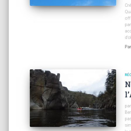
Cré
Qua
off
par
acc
d’o
Pa
RÉC
N
l
par
Ber
pas
sim