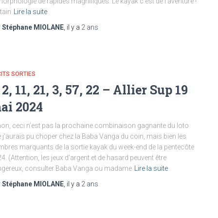
morphologie de rapides magnifiques. Le kayak c’est de l’aventure !
tain
Lire la suite
r
Stéphane MIOLANE
, il y a
2 ans
ITS SORTIES
 2, 11, 21, 3, 57, 22 – Allier Sup 19
ai 2024
non, ceci n’est pas la prochaine combinaison gagnante du loto
 j’aurais pu choper chez la Baba Vanga du coin, mais bien les
bres marquants de la sortie kayak du week-end de la pentecôte
4. (Attention, les jeux d’argent et de hasard peuvent être
ngereux, consulter Baba Vanga ou madame
Lire la suite
r
Stéphane MIOLANE
, il y a
2 ans