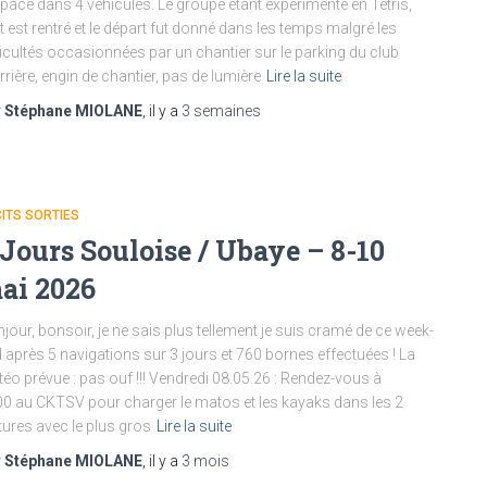
space dans 4 véhicules. Le groupe étant expérimenté en Tétris,
t est rentré et le départ fut donné dans les temps malgré les
ficultés occasionnées par un chantier sur le parking du club
rrière, engin de chantier, pas de lumière
Lire la suite
r
Stéphane MIOLANE
, il y a
3 semaines
ITS SORTIES
 Jours Souloise / Ubaye – 8-10
ai 2026
jour, bonsoir, je ne sais plus tellement je suis cramé de ce week-
 après 5 navigations sur 3 jours et 760 bornes effectuées ! La
éo prévue : pas ouf !!! Vendredi 08.05.26 : Rendez-vous à
0 au CKTSV pour charger le matos et les kayaks dans les 2
tures avec le plus gros
Lire la suite
r
Stéphane MIOLANE
, il y a
3 mois