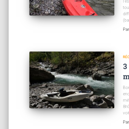
l’e
tou
dif
(ba
Pa
RÉC
3
m
Bon
end
mét
8h0
voi
Pa