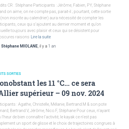
dits CR : Stéphane Participants : Jérôme, Fabien, PY, Stéphane
nd on aime, on ne compte pas, parait-il ; pourtant, cette sortie
 (non inscrite au calendrier) aura nécessité de compter les
ticipants, ceux qui s’ajoutent au dernier moment et qu’on
ueille toujours avec plaisir et ceux qui se désistent pour
bscures raisons
Lire la suite
r
Stéphane MIOLANE
, il y a
1 an
ITS SORTIES
onobstant les 11 °C… ce sera
’Allier supérieur – 09 nov. 2024
ticipants : Agathe, Christelle, Mélanie, Bertrand.M & son pote
nard, Bertrand.V, Jérôme, Nico.F, Stéphane Pour ceux, n’ayant
 l’heur de bien connaître l’activité, le kayak ce n’est pas
plement un sport de glisse et le choix de trajectoires congrues à