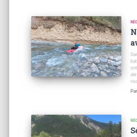
RÉC
N
a
Sam
bat
ont
dér
ris
Pa
RÉC
S