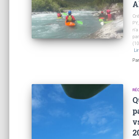
A
Cré
PY,
n’a
par
(10
Lir
Pa
RÉC
Q
p
v
2