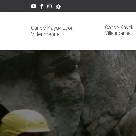
Canoë Kayak 
Canoë Kayak Lyon
Villeurbanne
Villeurbanne