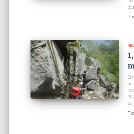
la 
(pu
Pa
RÉC
1,
m
Et 
que
nom
202
da
Pa