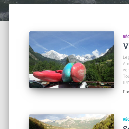
RÉC
V
Le 
Ann
voi
Tou
III
Pa
RÉC
S