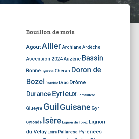
Bouillon de mots
Allier
Agout
Archiane
Ardèche
Bassin
Ascension 2024
Auzène
Doron de
Bonne
Chéran
Byaisse
Bozel
Drôme
Drac
Dourbie
Eyrieux
Durance
Fontaulière
Guil
Guisane
Gyr
Glueyre
Isère
Lignon
Gyronde
Lignon du Forez
du Velay
Pyrenées
Pallaresa
Loire