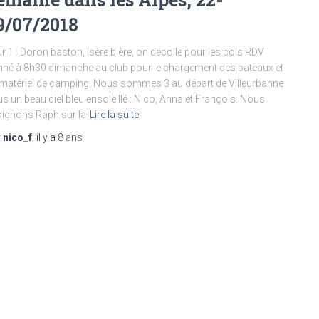
9/07/2018
r 1 : Doron baston, Isère bière, on décolle pour les cols RDV
né à 8h30 dimanche au club pour le chargement des bateaux et
matériel de camping. Nous sommes 3 au départ de Villeurbanne
s un beau ciel bleu ensoleillé : Nico, Anna et François. Nous
oignons Raph sur la
Lire la suite
r
nico_f
, il y a
8 ans