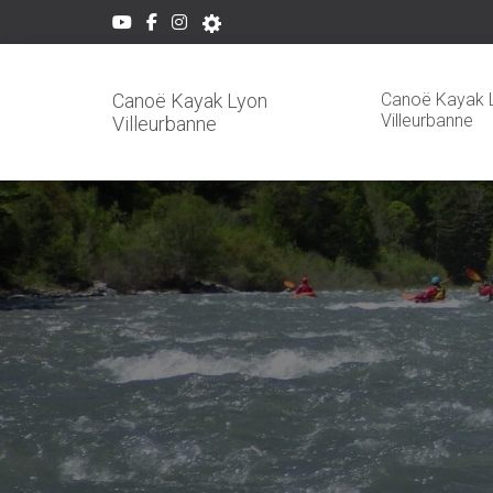
Canoë Kayak 
Canoë Kayak Lyon
Villeurbanne
Villeurbanne