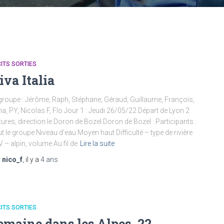
ITS SORTIES
iva Italia
groupe : Jérôme, Raph, Stéphane, Géraud, Guillaume, François,
a, PY, Nicolas F, Flo Jour 1 : Jeudi 26/05/22 Départ de Lyon 2
tures, direction le Doron de Bozel Doron de Bozel : Participants :
t le groupe Niveau d’eau Moyen haut Difficulté – type de rivière
/IV – alpin, volume Au fil de
Lire la suite
r
nico_f
, il y a
4 ans
ITS SORTIES
emaine dans les Alpes, 22-