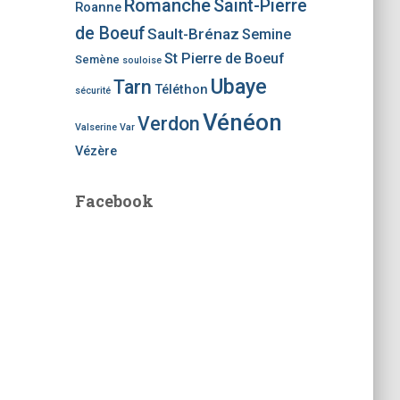
Romanche
Saint-Pierre
Roanne
de Boeuf
Sault-Brénaz
Semine
St Pierre de Boeuf
Semène
souloise
Ubaye
Tarn
Téléthon
sécurité
Vénéon
Verdon
Valserine
Var
Vézère
Facebook