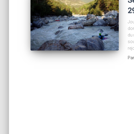
2
Jou
don
du 
sou
rej
Pa