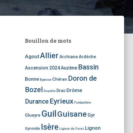
Bouillon de mots
Allier
Agout
Archiane
Ardèche
Bassin
Ascension 2024
Auzène
Doron de
Bonne
Chéran
Byaisse
Bozel
Drôme
Drac
Dourbie
Eyrieux
Durance
Fontaulière
Guil
Guisane
Gyr
Glueyre
Isère
Lignon
Gyronde
Lignon du Forez