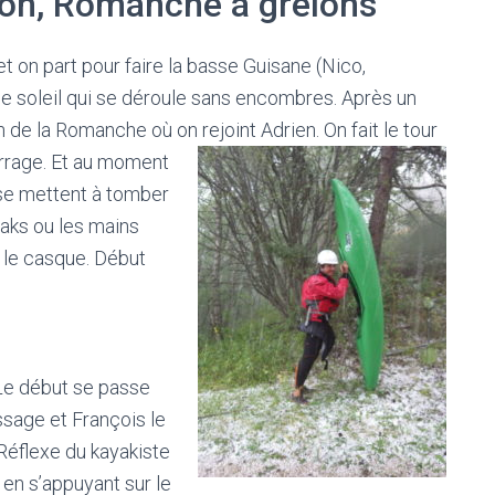
con, Romanche à grêlons
t on part pour faire la basse Guisane (Nico,
le soleil qui se déroule sans encombres. Après un
n de la Romanche où on rejoint Adrien. On fait le tour
rrage.
Et au moment
 se mettent à tomber
yaks ou les mains
r le casque. Début
 Le début se passe
ssage et François le
 Réflexe du kayakiste
en s’appuyant sur le