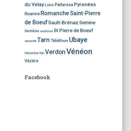
du Velay
Pyrenées
Pallaresa
Loire
Romanche
Saint-Pierre
Roanne
de Boeuf
Sault-Brénaz
Semine
St Pierre de Boeuf
Semène
souloise
Ubaye
Tarn
Téléthon
sécurité
Vénéon
Verdon
Valserine
Var
Vézère
Facebook