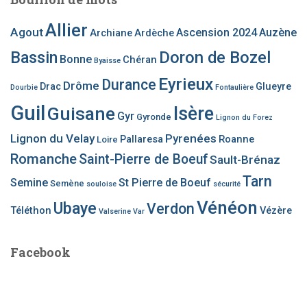
Allier
Agout
Ascension 2024
Auzène
Archiane
Ardèche
Bassin
Doron de Bozel
Bonne
Chéran
Byaisse
Eyrieux
Durance
Drôme
Drac
Glueyre
Dourbie
Fontaulière
Guil
Guisane
Isère
Gyr
Gyronde
Lignon du Forez
Lignon du Velay
Pyrenées
Pallaresa
Roanne
Loire
Romanche
Saint-Pierre de Boeuf
Sault-Brénaz
Tarn
Semine
St Pierre de Boeuf
Semène
souloise
sécurité
Vénéon
Ubaye
Verdon
Téléthon
Vézère
Valserine
Var
Facebook