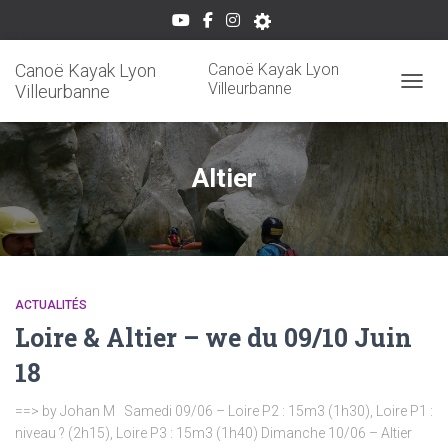
Canoë Kayak Lyon
Canoë Kayak Lyon
Villeurbanne
Villeurbanne
OUVRI
Altier
ACTUALITÉS
Loire & Altier – we du 09/10 Juin
18
==> by Johan M Samedi 09/06 – Loire P2 : 15m3 (1h30), Loire P1 :
niveau ? (2h15), Loire P3 : 15m3 (1h40) Dimanche 10/06 – Altier