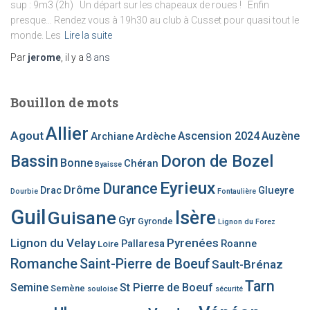
sup : 9m3 (2h) Un départ sur les chapeaux de roues ! Enfin
presque… Rendez vous à 19h30 au club à Cusset pour quasi tout le
monde. Les
Lire la suite
Par
jerome
, il y a
8 ans
Bouillon de mots
Allier
Agout
Ascension 2024
Auzène
Archiane
Ardèche
Bassin
Doron de Bozel
Bonne
Chéran
Byaisse
Eyrieux
Durance
Drôme
Drac
Glueyre
Dourbie
Fontaulière
Guil
Guisane
Isère
Gyr
Gyronde
Lignon du Forez
Lignon du Velay
Pyrenées
Pallaresa
Roanne
Loire
Romanche
Saint-Pierre de Boeuf
Sault-Brénaz
Tarn
Semine
St Pierre de Boeuf
Semène
souloise
sécurité