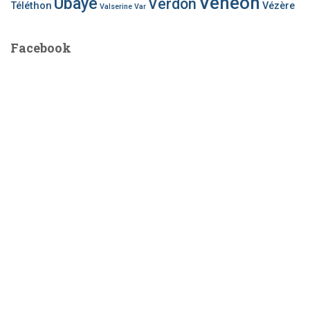
Vénéon
Ubaye
Verdon
Téléthon
Vézère
Valserine
Var
Facebook