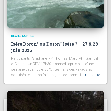
RÉCITS SORTIES
Isère Doron² ou Doron² Isère ? – 27 & 28
juin 2026
Participants : Stéphane, PY, Thomas, Marc, Phil, Samuel
et Clément Un RDV à 7h30 le samedi, après plus d’une
semaine de canicule. 38°C ! Les traits des kayakistes
sont tirés, les corps fatigués, peu de sommeil
Lire la suite