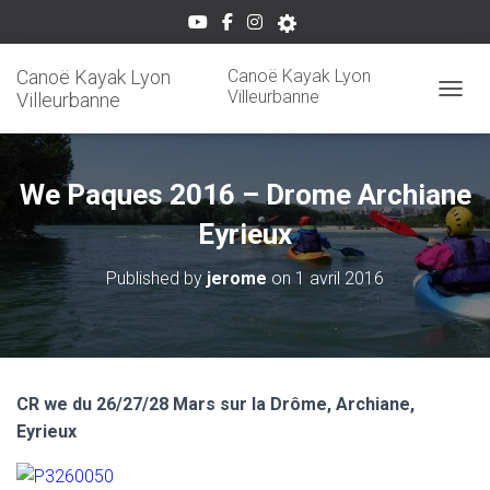
Canoë Kayak Lyon
Canoë Kayak Lyon
Villeurbanne
Villeurbanne
OUVRI
We Paques 2016 – Drome Archiane
Eyrieux
Published by
jerome
on
1 avril 2016
CR we du 26/27/28 Mars sur la Drôme, Archiane,
Eyrieux