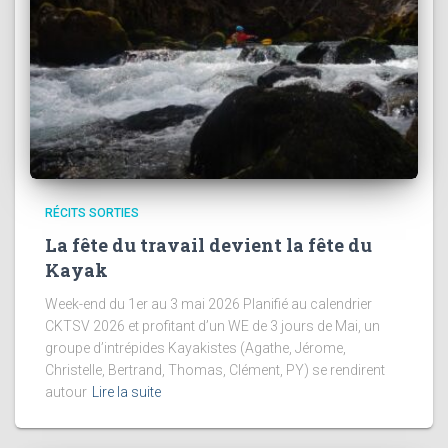
RÉCITS SORTIES
La fête du travail devient la fête du
Kayak
Week-end du 1er au 3 mai 2026 Planifié au calendrier
CKTSV 2026 et profitant d’un WE de 3 jours de Mai, un
groupe d’intrépides Kayakistes (Agathe, Jérome,
Christelle, Bertrand, Thomas, Clément, PY) se rendirent
autour
Lire la suite