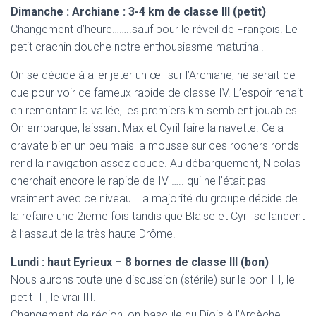
Dimanche : Archiane : 3-4 km de classe III (petit)
Changement d’heure……..sauf pour le réveil de François. Le
petit crachin douche notre enthousiasme matutinal.
On se décide à aller jeter un œil sur l’Archiane, ne serait-ce
que pour voir ce fameux rapide de classe IV. L’espoir renait
en remontant la vallée, les premiers km semblent jouables.
On embarque, laissant Max et Cyril faire la navette. Cela
cravate bien un peu mais la mousse sur ces rochers ronds
rend la navigation assez douce. Au débarquement, Nicolas
cherchait encore le rapide de IV ….. qui ne l’était pas
vraiment avec ce niveau. La majorité du groupe décide de
la refaire une 2ieme fois tandis que Blaise et Cyril se lancent
à l’assaut de la très haute Drôme.
Lundi : haut Eyrieux – 8 bornes de classe III (bon)
Nous aurons toute une discussion (stérile) sur le bon III, le
petit III, le vrai III.
Changement de région, on bascule du Diois à l’Ardèche,