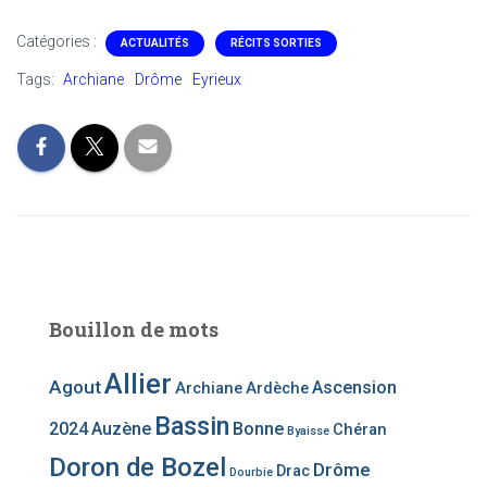
Catégories :
ACTUALITÉS
RÉCITS SORTIES
Tags:
Archiane
Drôme
Eyrieux
Bouillon de mots
Allier
Agout
Ascension
Archiane
Ardèche
Bassin
2024
Auzène
Bonne
Chéran
Byaisse
Doron de Bozel
Drôme
Drac
Dourbie