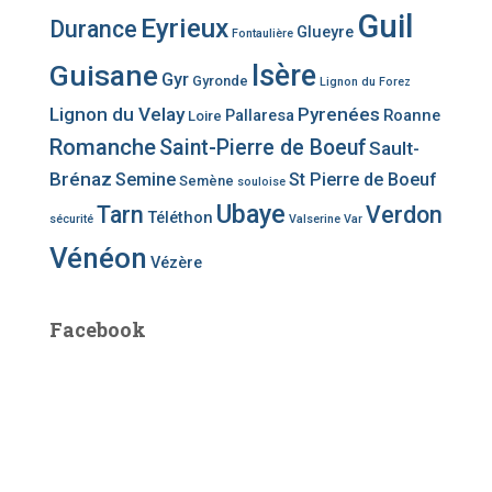
Guil
Eyrieux
Durance
Glueyre
Fontaulière
Guisane
Isère
Gyr
Gyronde
Lignon du Forez
Lignon du Velay
Pyrenées
Pallaresa
Roanne
Loire
Romanche
Saint-Pierre de Boeuf
Sault-
Brénaz
Semine
St Pierre de Boeuf
Semène
souloise
Ubaye
Tarn
Verdon
Téléthon
sécurité
Valserine
Var
Vénéon
Vézère
Facebook