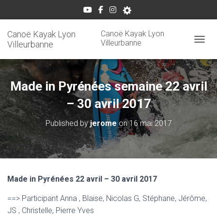
Canoë Kayak Lyon
Canoë Kayak Lyon
Villeurbanne
Villeurbanne
OUVRI
Made in Pyrénées semaine 22 avril
– 30 avril 2017
Published by
jerome
on
16 mai 2017
Made in Pyrénées 22 avril – 30 avril 2017
==> Participant Anna , Blaise, Nicolas G, Stéphane, Jérôme,
JS , Christelle, Pierre Yves