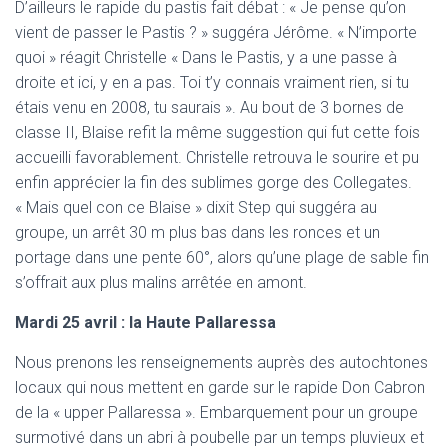
D’ailleurs le rapide du pastis fait débat : « Je pense qu’on
vient de passer le Pastis ? » suggéra Jérôme. « N’importe
quoi » réagit Christelle « Dans le Pastis, y a une passe à
droite et ici, y en a pas. Toi t’y connais vraiment rien, si tu
étais venu en 2008, tu saurais ». Au bout de 3 bornes de
classe II, Blaise refit la même suggestion qui fut cette fois
accueilli favorablement. Christelle retrouva le sourire et pu
enfin apprécier la fin des sublimes gorge des Collegates.
« Mais quel con ce Blaise » dixit Step qui suggéra au
groupe, un arrêt 30 m plus bas dans les ronces et un
portage dans une pente 60°, alors qu’une plage de sable fin
s’offrait aux plus malins arrêtée en amont.
Mardi 25 avril : la Haute Pallaressa
Nous prenons les renseignements auprès des autochtones
locaux qui nous mettent en garde sur le rapide Don Cabron
de la « upper Pallaressa ». Embarquement pour un groupe
surmotivé dans un abri à poubelle par un temps pluvieux et