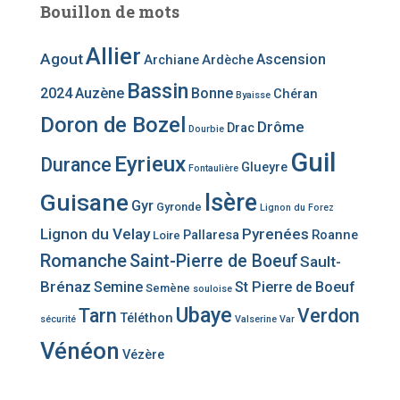
Bouillon de mots
Allier
Agout
Ascension
Archiane
Ardèche
Bassin
2024
Auzène
Bonne
Chéran
Byaisse
Doron de Bozel
Drôme
Drac
Dourbie
Guil
Eyrieux
Durance
Glueyre
Fontaulière
Guisane
Isère
Gyr
Gyronde
Lignon du Forez
Lignon du Velay
Pyrenées
Pallaresa
Roanne
Loire
Romanche
Saint-Pierre de Boeuf
Sault-
Brénaz
Semine
St Pierre de Boeuf
Semène
souloise
Ubaye
Tarn
Verdon
Téléthon
sécurité
Valserine
Var
Vénéon
Vézère