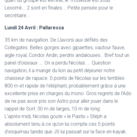
quart du groupe est éliminé, le Trotskiste est sous
Lexomil…. 2 sont en finales…. Petite pensée pour le
secrétaire…
Lundi 24 Avril : Pallaressa
35 km de navigation. De Llavorsi aux défilés des
Collegates. Belles gorges avec gipaettes, vautour fauve,
aigle royal, Condor Andin, perdrix andalouses… Bref tout un
panel d’oiseaux …. On a perdu Nicolas …. Question
navigation, il a mangé du lion au petit déjeuner notre
chasseur de rapace. 0 points de Nicolas sur les terribles
800 m et rapide de l’éléphant, probablement grâce à une
excellente prise en charges du mono. Gros regrets de l’Ado
de ne pas avoir pris son Astro pour aller jouer dans le
rappel de Sort: 30 m de larges, 10 m de long.
L’après-midi, Nicolas goute « le Pastis » Stéph a
absolument tenu à ce qu’on lui compte ces 5 points
d’esquimau tandis que JS lui passait sur la face en kayak.