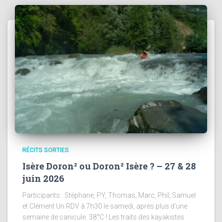
RÉCITS SORTIES
Isère Doron² ou Doron² Isère ? – 27 & 28
juin 2026
Participants : Stéphane, PY, Thomas, Marc, Phil, Samuel
et Clément Un RDV à 7h30 le samedi, après plus d’une
semaine de canicule. 38°C ! Les traits des kayakistes