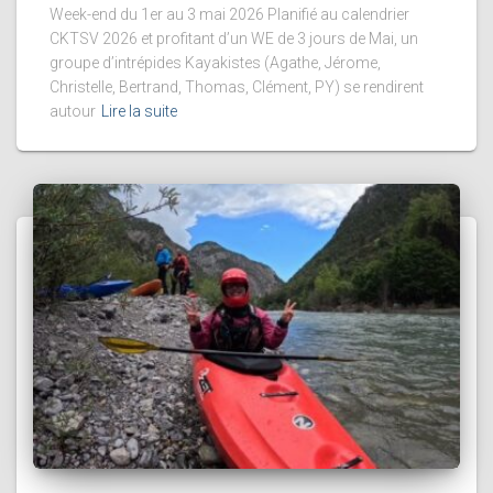
Week-end du 1er au 3 mai 2026 Planifié au calendrier
CKTSV 2026 et profitant d’un WE de 3 jours de Mai, un
groupe d’intrépides Kayakistes (Agathe, Jérome,
Christelle, Bertrand, Thomas, Clément, PY) se rendirent
autour
Lire la suite