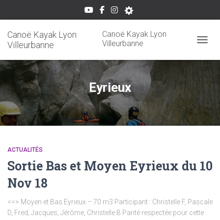
Canoë Kayak Lyon
Canoë Kayak Lyon
Villeurbanne
Villeurbanne
OUVRI
Eyrieux
ACTUALITÉS
Sortie Bas et Moyen Eyrieux du 10
Nov 18
==> Moyen et Bas Eyrieux – 70 m3 Participant : Christelle F, Pascale
D, Fred, Jacques, Jérôme, Christelle B Parité respectée pour cette