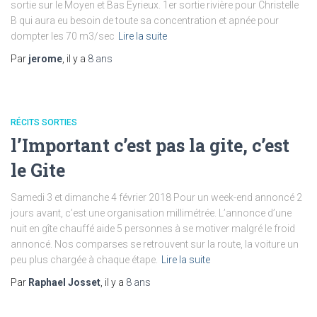
sortie sur le Moyen et Bas Eyrieux. 1er sortie rivière pour Christelle
B qui aura eu besoin de toute sa concentration et apnée pour
dompter les 70 m3/sec
Lire la suite
Par
jerome
, il y a
8 ans
RÉCITS SORTIES
l’Important c’est pas la gite, c’est
le Gite
Samedi 3 et dimanche 4 février 2018 Pour un week-end annoncé 2
jours avant, c’est une organisation millimétrée. L’annonce d’une
nuit en gîte chauffé aide 5 personnes à se motiver malgré le froid
annoncé. Nos comparses se retrouvent sur la route, la voiture un
peu plus chargée à chaque étape.
Lire la suite
Par
Raphael Josset
, il y a
8 ans