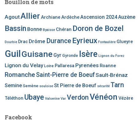
Bouillon de mots
publications
Allier
Agout
Ascension 2024
Auzène
Archiane
Ardèche
Bassin
Doron de Bozel
Bonne
Chéran
Byaisse
Eyrieux
Durance
Drôme
Drac
Glueyre
Dourbie
Fontaulière
Guil
Guisane
Isère
Gyr
Gyronde
Lignon du Forez
Lignon du Velay
Pyrenées
Pallaresa
Roanne
Loire
Romanche
Saint-Pierre de Boeuf
Sault-Brénaz
Tarn
Semine
St Pierre de Boeuf
Semène
souloise
sécurité
Vénéon
Ubaye
Verdon
Téléthon
Vézère
Valserine
Var
Facebook