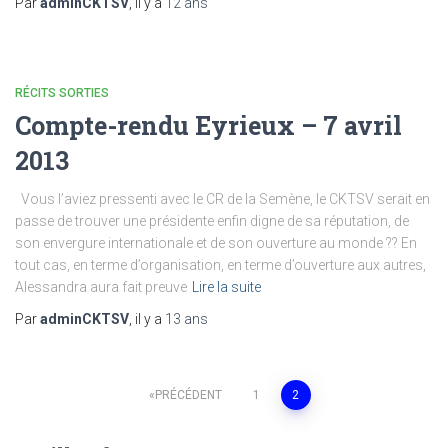
Par
adminCKTSV
, il y a
12 ans
RÉCITS SORTIES
Compte-rendu Eyrieux – 7 avril
2013
Vous l’aviez pressenti avec le CR de la Semène, le CKTSV serait en
passe de trouver une présidente enfin digne de sa réputation, de
son envergure internationale et de son ouverture au monde ?? En
tout cas, en terme d’organisation, en terme d’ouverture aux autres,
Alessandra aura fait preuve
Lire la suite
Par
adminCKTSV
, il y a
13 ans
Pagination
PRÉCÉDENT
1
2
des