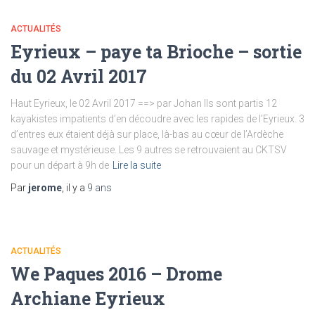
ACTUALITÉS
Eyrieux – paye ta Brioche – sortie
du 02 Avril 2017
Haut Eyrieux, le 02 Avril 2017 ==> par Johan Ils sont partis 12
kayakistes impatients d’en découdre avec les rapides de l’Eyrieux. 3
d’entres eux étaient déjà sur place, là-bas au cœur de l’Ardèche
sauvage et mystérieuse. Les 9 autres se retrouvaient au CKTSV
pour un départ à 9h de
Lire la suite
Par
jerome
, il y a
9 ans
ACTUALITÉS
We Paques 2016 – Drome
Archiane Eyrieux