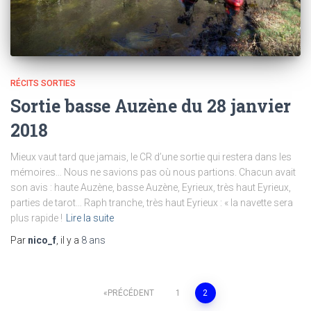
RÉCITS SORTIES
Sortie basse Auzène du 28 janvier
2018
Mieux vaut tard que jamais, le CR d’une sortie qui restera dans les
mémoires… Nous ne savions pas où nous partions. Chacun avait
son avis : haute Auzène, basse Auzène, Eyrieux, très haut Eyrieux,
parties de tarot… Raph tranche, très haut Eyrieux : « la navette sera
plus rapide !
Lire la suite
Par
nico_f
, il y a
8 ans
Pagination
PRÉCÉDENT
1
2