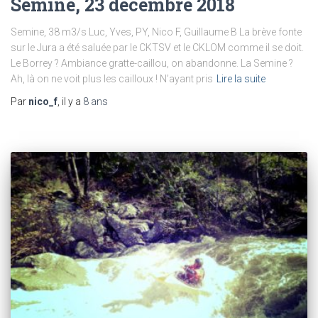
Semine, 23 décembre 2018
Semine, 38 m3/s Luc, Yves, PY, Nico F, Guillaume B La brève fonte
sur le Jura a été saluée par le CKTSV et le CKLOM comme il se doit.
Le Borrey ? Ambiance gratte-caillou, on abandonne. La Semine ?
Ah, là on ne voit plus les cailloux ! N’ayant pris
Lire la suite
Par
nico_f
, il y a
8 ans