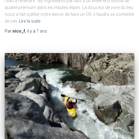
l’eau à revendre : les ingrédients parfaits d’un week-end estival de
qualité premium dans les Hautes-Alpes. La douceur de vivre du lieu
nous a fait oublier notre devoir de faire un CR, il faudra se contenter
de ces
Lire la suite
Par
nico_f
, il y a
7 ans