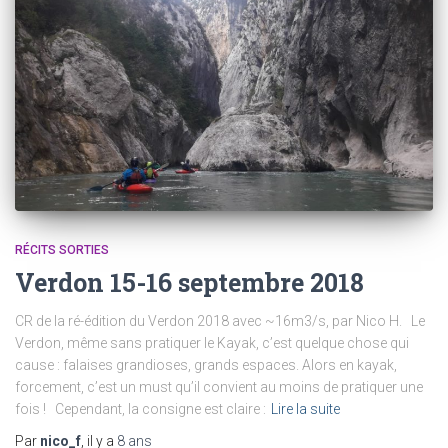
RÉCITS SORTIES
Verdon 15-16 septembre 2018
CR de la ré-édition du Verdon 2018 avec ~16m3/s, par Nico H. Le
Verdon, même sans pratiquer le Kayak, c’est quelque chose qui
cause : falaises grandioses, grands espaces. Alors en kayak,
forcement, c’est un must qu’il convient au moins de pratiquer une
fois ! Cependant, la consigne est claire :
Lire la suite
Par
nico_f
, il y a
8 ans