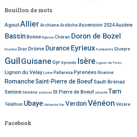
des
Bouillon de mots
publications
Allier
Agout
Ascension 2024
Auzène
Archiane
Ardèche
Bassin
Doron de Bozel
Bonne
Chéran
Byaisse
Eyrieux
Durance
Drôme
Drac
Glueyre
Dourbie
Fontaulière
Guil
Guisane
Isère
Gyr
Gyronde
Lignon du Forez
Lignon du Velay
Pyrenées
Pallaresa
Roanne
Loire
Romanche
Saint-Pierre de Boeuf
Sault-Brénaz
Tarn
Semine
St Pierre de Boeuf
Semène
souloise
sécurité
Vénéon
Ubaye
Verdon
Téléthon
Vézère
Valserine
Var
Facebook