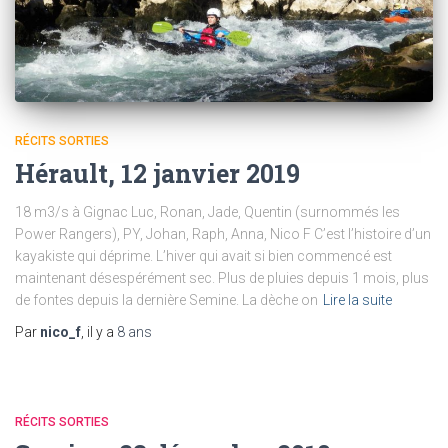
RÉCITS SORTIES
Hérault, 12 janvier 2019
18 m3/s à Gignac Luc, Ronan, Jade, Quentin (surnommés les
Power Rangers), PY, Johan, Raph, Anna, Nico F C’est l’histoire d’un
kayakiste qui déprime. L’hiver qui avait si bien commencé est
maintenant désespérément sec. Plus de pluies depuis 1 mois, plus
de fontes depuis la dernière Semine. La dèche on
Lire la suite
Par
nico_f
, il y a
8 ans
RÉCITS SORTIES